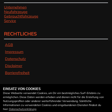
Unternehmen
Neufahrzeuge
Gebrauchtfahrzeuge
Service
RECHTLICHES
AGB
Impressum
Datenschutz
Disclaimer
Barrierefreiheit
ÖFFNUNGSZEITEN
EINSATZ VON COOKIES
Diese Webseite verwendet Cookies, um Dir ein bestmögliches Surf-Erlebnis zu
ermöglichen. Diese Daten werden erhoben und dienen nicht für die Erstellung von
Montag:
09:30 - 12:00 und 13:00 - 18:00
Nutzungsprofilen oder anderer weiterführender Verwendung. Sämtliche
Informationen zu verwendeten Cookies und eingebundenen Diensten findest du
Dienstag:
09:30 - 12:00 und 13:00 - 18:00
hier:
Datenschutzerklärung
Mittwoch:
09:30 - 12:00 und 13:00 - 18:00