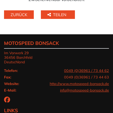
ZURÜCK
TEILEN
MOTOSPEED BONSACK
Im Vorwerk 29
36456 Barchfeld
Deutschland
Telefon:
0049 (0)36961 / 73 44 62
Fax:
0049 (0)36961 / 73 44 63
Website:
http://www.motospeed-bonsack.de
E-Mail:
info@motospeed-bonsack.de
LINKS